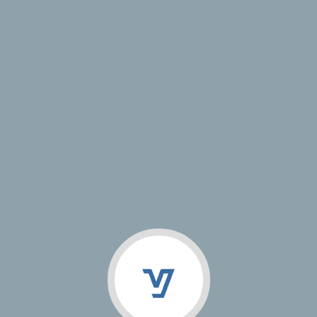
VJ Studio
Магазин
Кейсы
Документация
Информация о проекте
Год сдачи:
2010
Тип проекта:
Фирменный стиль
< Назад
© 2009 — 2026 VJ Studio | Разработка и продвижение сайтов,
разработка мобильных приложений, создание фирменного стиля
Поддержка
ООО "Смоллин"
Работает на «1С-Битрикс: Управление сайтом»