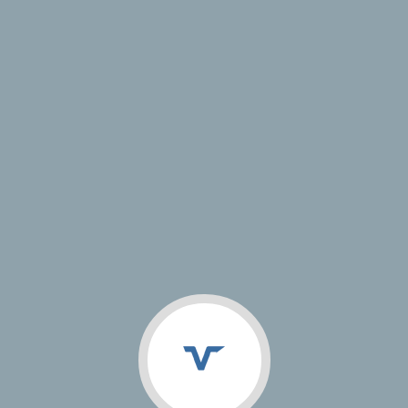
VJ Studio
Магазин
Кейсы
Документация
Информация о проекте
Год сдачи:
Адрес сайта:
http://финансовая-перспектива.рф
Тип проекта:
< Назад
© 2009 — 2026 VJ Studio | Разработка и продвижение сайтов,
разработка мобильных приложений, создание фирменного стиля
Поддержка
ООО "Смоллин"
Работает на «1С-Битрикс: Управление сайтом»