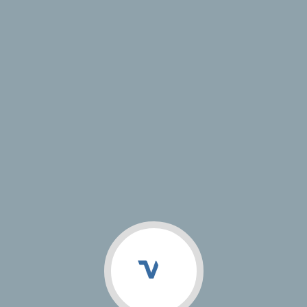
VJ Studio
Магазин
Кейсы
Документация
Информация о проекте
Год сдачи:
Адрес сайта:
http://мойзубной31.рф/
Тип проекта:
< Назад
© 2009 — 2026 VJ Studio | Разработка и продвижение сайтов,
разработка мобильных приложений, создание фирменного стиля
Поддержка
ООО "Смоллин"
Работает на «1С-Битрикс: Управление сайтом»