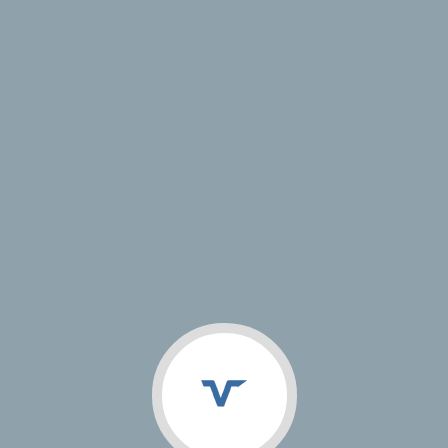
VJ Studio
Магазин
Кейсы
Документация
Информация о проекте
Год сдачи:
Адрес сайта:
http://stomodent72.ru/
Тип проекта:
< Назад
© 2009 — 2026 VJ Studio | Разработка и продвижение сайтов,
разработка мобильных приложений, создание фирменного стиля
Поддержка
ООО "Смоллин"
Работает на «1С-Битрикс: Управление сайтом»