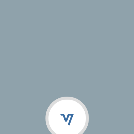
VJ Studio
Магазин
Кейсы
Документация
Информация о проекте
Год сдачи:
Адрес сайта:
http://rus-lada.ru/
Тип проекта:
< Назад
© 2009 — 2026 VJ Studio | Разработка и продвижение сайтов,
разработка мобильных приложений, создание фирменного стиля
Поддержка
ООО "Смоллин"
Работает на «1С-Битрикс: Управление сайтом»