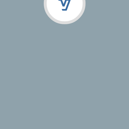
nsch уже имела корпоративный сайт. Но были некоторые, момен
ентам компании (юзабилити) и управление контентом сайта мене
нного сайта, который был расчитан на Российскую аудиторию. 
очень короткие сроки, чтобы не нарушать его работу. С этим мы
м с нашей компанией. Особенно тем что сейчас их менеджеры мо
азработка мобильных приложений, создание фирменного стиля